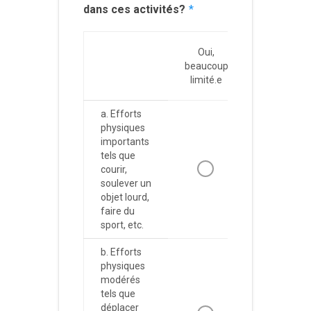
dans ces activités?
*
Oui,
Oui, un
beaucoup
peu
limité.e
limité.e
a. Efforts
physiques
importants
tels que
courir,
soulever un
objet lourd,
faire du
sport, etc.
b. Efforts
physiques
modérés
tels que
déplacer