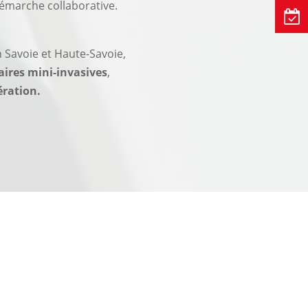
démarche collaborative.
 Savoie et Haute-Savoie,
ires mini-invasives
,
ération.