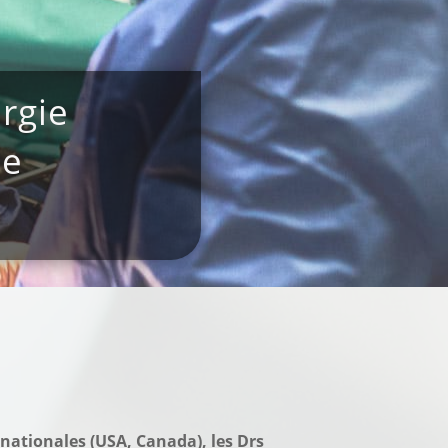
rgie
ne
nationales (USA, Canada), les Drs