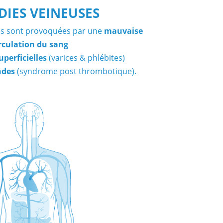
IES VEINEUSES
es sont provoquées par une
mauvaise
rculation du sang
uperficielles
(varices & phlébites)
ndes
(syndrome post thrombotique).