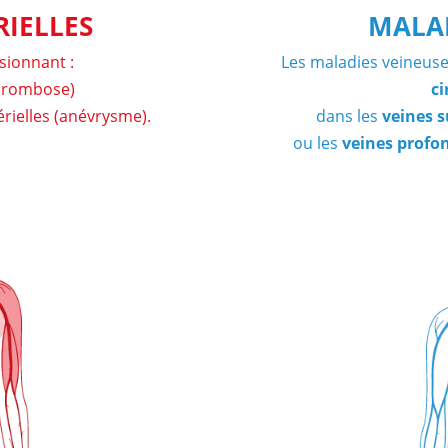
RIELLES
MALAD
asionnant :
Les maladies veineus
hrombose)
ci
érielles (anévrysme).
dans les
veines s
ou les
veines profo