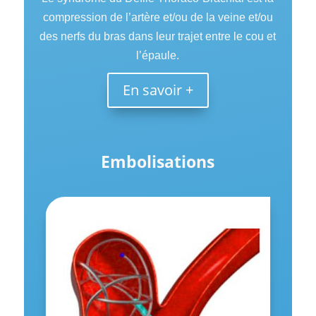
compression de l’artère et/ou de la veine et/ou
des nerfs du bras dans leur trajet entre le cou et
l’épaule.
En savoir +
Embolisations