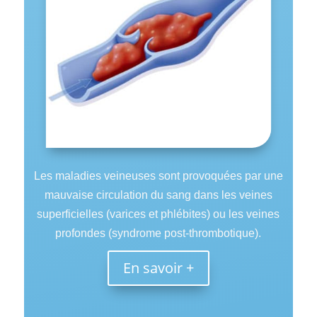
Les maladies veineuses sont provoquées par une
mauvaise circulation du sang dans les veines
superficielles (varices et phlébites) ou les veines
profondes (syndrome post-thrombotique).
En savoir +