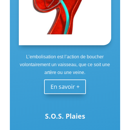
L’embolisation est l’action de boucher
volontairement un vaisseau, que ce soit une
artère ou une veine.
En savoir +
S.O.S.
Plaies